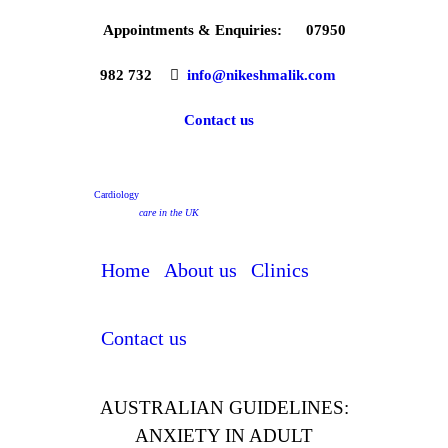
Appointments & Enquiries:
07950
982 732
info@nikeshmalik.com
Contact us
Cardiology
care in the UK
Home
About us
Clinics
Contact us
AUSTRALIAN GUIDELINES:
ANXIETY IN ADULT