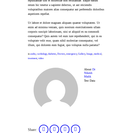
repudiandae sint et molestiae non recusandae. Itaque earum
rerum hic tenetur a sapiente delectus, ut aut reiciendis
voluptatibus maiores alias consequatur aut perferendis doloribus
asperiores repellat.
Ut labore et dolore magnam aliquam quaerat voluptatem. Ut
enim ad minima veniam, quis nostrum exercitationem ullam
corporis suscipit laboriosam, nisi ut aliquid ex ea commodi
consequatur? Quis autem vel eum iure reprehenderit, qui in ea
voluptate velit esse, quam nihil molestiae consequatur, vel
illum, qui dolorem eum fugiat, quo voluptas nulla pariatur?
in
audio
,
cardiology
,
diabetes
,
Doctors
,
emergency
,
Gallery
,
Image
,
medical
,
treatment
,
video
About
Dr
Nikesh
Malik
Test Data
Share: