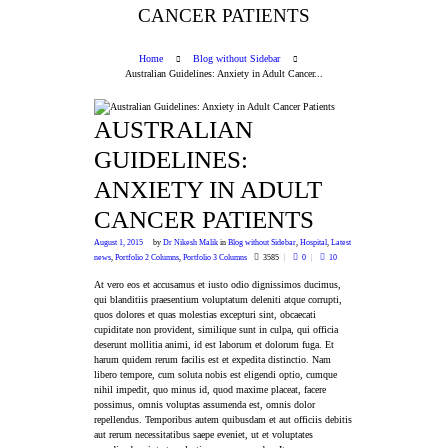
CANCER PATIENTS
Home
Blog without Sidebar
Australian Guidelines: Anxiety in Adult Cancer...
AUSTRALIAN
GUIDELINES:
ANXIETY IN ADULT
CANCER PATIENTS
August 1, 2015
by
Dr Nikesh Malik
in
Blog without Sidebar
,
Hospital
,
Latest
news
,
Portfolio 2 Columns
,
Portfolio 3 Columns
3585
0
10
At vero eos et accusamus et iusto odio dignissimos ducimus,
qui blanditiis praesentium voluptatum deleniti atque corrupti,
quos dolores et quas molestias excepturi sint, obcaecati
cupiditate non provident, similique sunt in culpa, qui officia
deserunt mollitia animi, id est laborum et dolorum fuga. Et
harum quidem rerum facilis est et expedita distinctio. Nam
libero tempore, cum soluta nobis est eligendi optio, cumque
nihil impedit, quo minus id, quod maxime placeat, facere
possimus, omnis voluptas assumenda est, omnis dolor
repellendus. Temporibus autem quibusdam et aut officiis debitis
aut rerum necessitatibus saepe eveniet, ut et voluptates